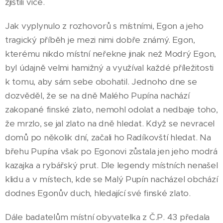
zjistili více.
Jak vyplynulo z rozhovorů s místními, Egon a jeho
tragický příběh je mezi nimi dobře známý. Egon,
kterému nikdo místní neřekne jinak než Modrý Egon,
byl údajně velmi hamižný a využíval každé příležitosti
k tomu, aby sám sebe obohatil. Jednoho dne se
dozvěděl, že se na dně Malého Pupína nachází
zakopané finské zlato, nemohl odolat a nedbaje toho,
že mrzlo, se jal zlato na dně hledat. Když se nevracel
domů po několik dní, začali ho Radíkovští hledat. Na
břehu Pupína však po Egonovi zůstala jen jeho modrá
kazajka a rybářský prut. Dle legendy místních nenašel
klidu a v místech, kde se Malý Pupín nacházel obchází
dodnes Egonův duch, hledající své finské zlato.
Dále badatelům místní obyvatelka z Č.P. 43 předala