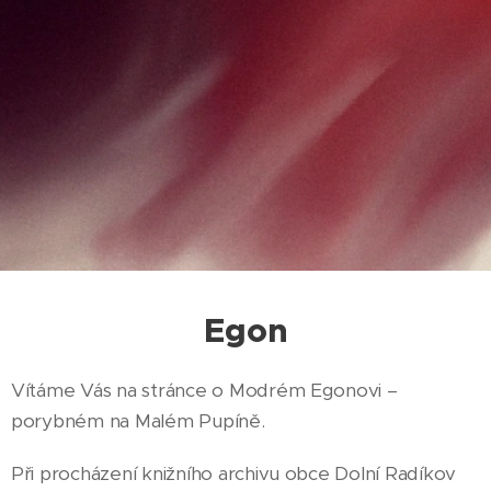
Egon
Vítáme Vás na stránce o Modrém Egonovi –
porybném na Malém Pupíně.
Při procházení knižního archivu obce Dolní Radíkov