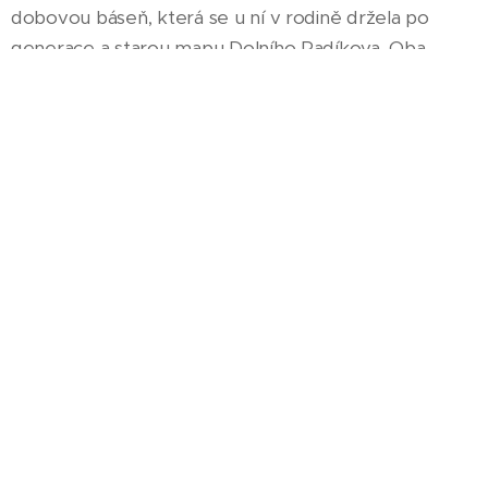
dobovou báseň, která se u ní v rodině držela po
generace a starou mapu Dolního Radíkova. Oba
dokumenty můžete vidět níže.
Báseň o
Modrém Egonovi
Dobová mapa okolí
Dolního Radíkova