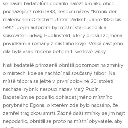
se našim badatelům podařilo nalézt kroniku obce,
pocházející z roku 1893, nesoucí název "Kronik der
malerischen Ortschaft Unter Radisch, Jahre 1830 bis
1892". Jejím autorem byl místní starousedlík a
spisovatel Ludwig Hüpfinsfeld, který proslul zejména
povídkami a romány z místního kraje. Velká část jeho
díla byla však zničena během 1. světové války.
Naši badatelé přirozeně obrátili pozornost na zmínky
o místech, kde se nachází náš současný tábor. Na
místě tábora se ještě v první polovině 20. století
nacházel rybník nesoucí název Malý Pupín.
Badatelům se podařilo dohledat jméno místního
porybného Egona, o kterém zde bylo napsáno, že
zemřel tragickou smrtí. Žádné další zmínky se jim najít
nepodařilo, obrátili se proto na místní obyvatele, aby